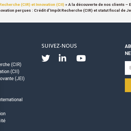
Recherche (CIR) et Innovation (CII)
»
A la découverte de nos clients –
nnovation perçues : Crédit d’Impôt Recherche (CIR) et statut fiscal de J
SUIVEZ-NOUS
AB
NE
erche (CIR)
tion (CII)
ovante (JEI)
ternational
ion
ité