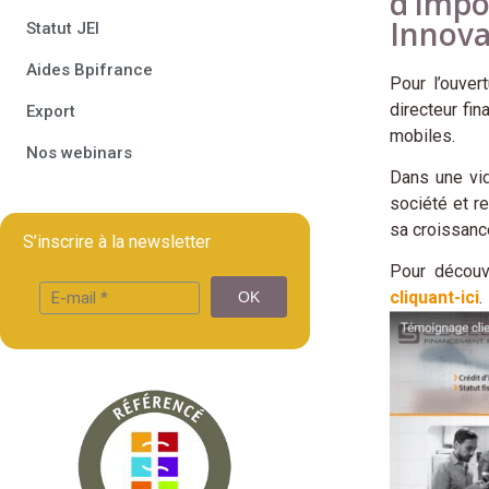
d’Impô
Innovan
Statut JEI
Aides Bpifrance
Pour l’ouver
directeur fi
Export
mobiles.
Nos webinars
Dans une vid
société et r
sa croissanc
S’inscrire à la newsletter
Pour découv
cliquant-ici
.