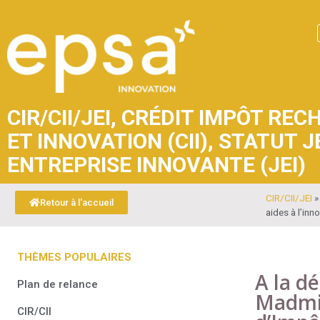
CIR/CII/JEI
,
CRÉDIT IMPÔT RECH
ET INNOVATION (CII)
,
STATUT J
ENTREPRISE INNOVANTE (JEI)
CIR/CII/JEI
Retour à l'accueil
aides à l’inn
THÈMES POPULAIRES
A la d
Plan de relance
Madmix
CIR/CII