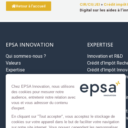
CIR/CII/JEI
»
Crédit impôt 
Retour à l'accueil
Digital sur les aides à l’i
EPSA INNOVATION
EXPERTISE
Qui sommes-nous ?
Innovation et R&D
Valeurs
Crédit d’Impôt Rech
Expertise
Crédit d’Impôt Innova
Méthodologie
Jeune entreprise inn
Recrutement
Aides Bpifrance
Chez EPSA Innovation, nous utilisons
Investissements
des cookies pour mesurer notre
Développement à l’in
audience, entretenir notre relation avec
vous et vous adresser du contenu
Aides territoriales
d'expert.
Assurance prospect
En cliquant sur "Tout accepter", vous acceptez le stockage de
Nos secteurs d’activ
cookies sur votre appareil dans le but de faciliter votre navigation
sur notre site internet. Vous pouvez cependant les personnaliser