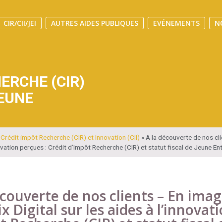
CIR/CII/JEI
AUTRES AIDES PUBLIQUES
EVÉNEMENTS
N
ERCHE (CIR)
EUNE
»
Crédit impôt Recherche (CIR) et Innovation (CII)
»
A la découverte de nos cl
ovation perçues : Crédit d’Impôt Recherche (CIR) et statut fiscal de Jeune Ent
écouverte de nos clients – En ima
 Digital sur les aides à l’innovati