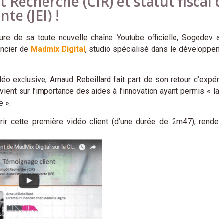
t Recherche (CIR) et statut fiscal
te (JEI) !
ture de sa toute nouvelle chaîne Youtube officielle, Sogedev a 
nancier de
Madmix Digital
, studio spécialisé dans le développ
éo exclusive, Arnaud Rebeillard fait part de son retour d’expér
evient sur l’importance des aides à l’innovation ayant permis « 
e ».
rir cette première vidéo client (d’une durée de 2m47), rend