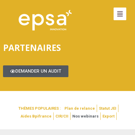
PARTENAIRES
DEMANDER UN AUDIT
THÈMES POPULAIRES :
Plan de relance
Statut JEI
Aides Bpifrance
CIR/CII
Nos webinars
Export