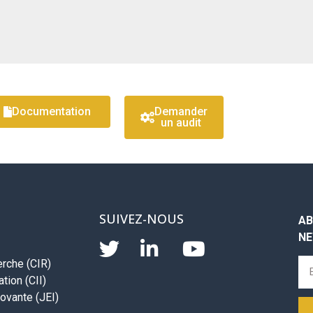
Documentation
Demander
un audit
SUIVEZ-NOUS
AB
NE
erche (CIR)
tion (CII)
ovante (JEI)