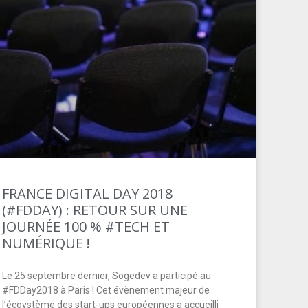
FRANCE DIGITAL DAY 2018
(#FDDAY) : RETOUR SUR UNE
JOURNÉE 100 % #TECH ET
NUMÉRIQUE !
Le 25 septembre dernier, Sogedev a participé au
#FDDay2018 à Paris ! Cet évènement majeur de
l’écoystème des start-ups européennes a accueilli