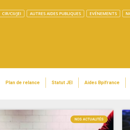
CIR/CII/JEI
AUTRES AIDES PUBLIQUES
EVÉNEMENTS
N
Plan de relance
Statut JEI
Aides Bpifrance
NOS ACTUALITÉS