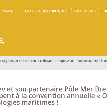
CIR/CII/JEI
AUTRES AIDES PUBLIQUES
EVÉNEMENTS
N
S
,
»
Sogedev et son partenaire Pôle Mer Bretagne Atlantique participent à la c
v et son partenaire Pôle Mer Bre
ipent à la convention annuelle « 
logies maritimes !