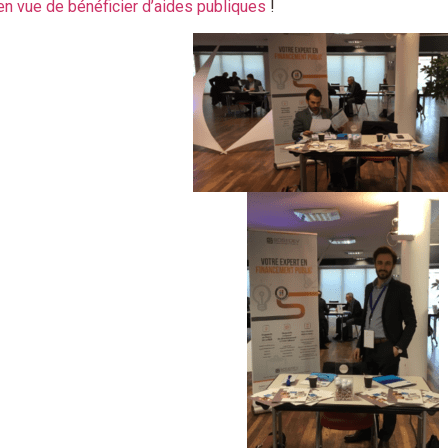
 en vue de bénéficier d’aides publiques
!