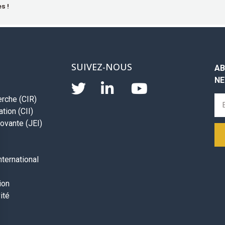
s !
SUIVEZ-NOUS
AB
NE
erche (CIR)
tion (CII)
ovante (JEI)
ternational
ion
ité