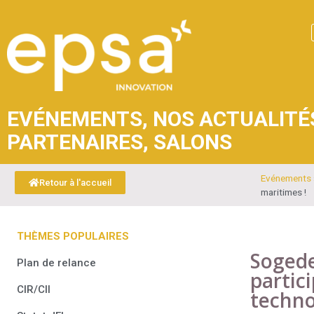
EVÉNEMENTS
,
NOS ACTUALITÉ
PARTENAIRES
,
SALONS
Evénements
Retour à l'accueil
maritimes !
THÈMES POPULAIRES
Sogede
Plan de relance
partic
CIR/CII
techno