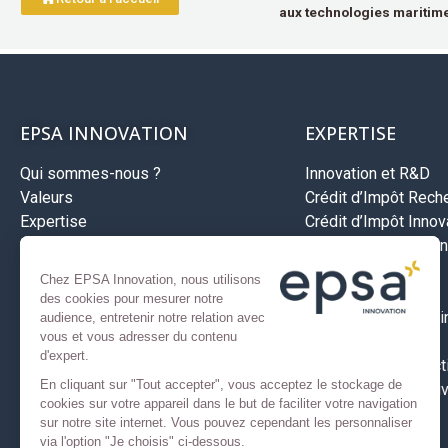
aux technologies maritime
EPSA INNOVATION
EXPERTISE
Qui sommes-nous ?
Innovation et R&D
Valeurs
Crédit d’Impôt Rech
Expertise
Crédit d’Impôt Innova
Méthodologie
Jeune entreprise inn
Recrutement
Aides Bpifrance
Chez EPSA Innovation, nous utilisons
Investissements
des cookies pour mesurer notre
Développement à l’in
audience, entretenir notre relation avec
vous et vous adresser du contenu
Aides territoriales
d'expert.
Assurance prospect
En cliquant sur "Tout accepter", vous acceptez le stockage de
Nos secteurs d’activ
cookies sur votre appareil dans le but de faciliter votre navigation
sur notre site internet. Vous pouvez cependant les personnaliser
via l'option "Je choisis" ci-dessous.