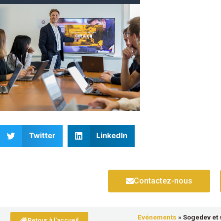
Twitter
LinkedIn
Contactez-nous
Evénements
»
Sogedev et 
Retour à l'accueil