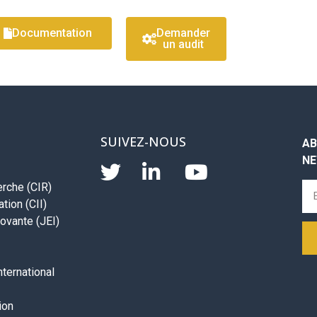
Documentation
Demander
un audit
SUIVEZ-NOUS
AB
NE
erche (CIR)
tion (CII)
ovante (JEI)
ternational
ion