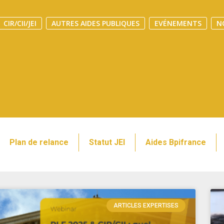
CIR/CII/JEI
AUTRES AIDES PUBLIQUES
EVÉNEMENTS
N
Plan de relance
Statut JEI
Aides Bpifrance
ARTICLES EXPERTISES