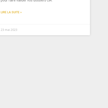
pour faire valider vos dossiers CIR.
LIRE LA SUITE »
23 mai 2023