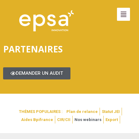
PARTENAIRES
DEMANDER UN AUDIT
THÈMES POPULAIRES :
Plan de relance
Statut JEI
Aides Bpifrance
CIR/CII
Nos webinars
Export