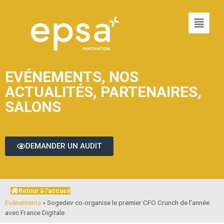
EVÉNEMENTS
,
NOS
ACTUALITÉS
,
PARTENAIRES
,
SALONS
DEMANDER UN AUDIT
Retour à l'accueil
Evénements
»
Sogedev co-organise le premier CFO Crunch de l’année
avec France Digitale