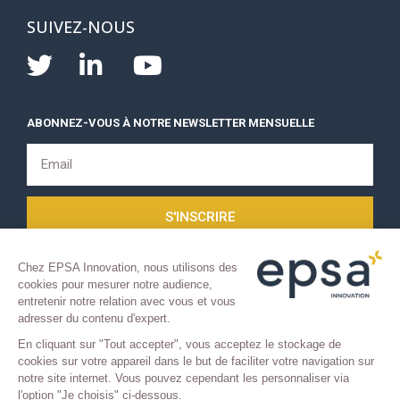
SUIVEZ-NOUS
ABONNEZ-VOUS À NOTRE NEWSLETTER MENSUELLE
S'INSCRIRE
Chez EPSA Innovation, nous utilisons des
cookies pour mesurer notre audience,
entretenir notre relation avec vous et vous
adresser du contenu d'expert.
En cliquant sur "Tout accepter", vous acceptez le stockage de
cookies sur votre appareil dans le but de faciliter votre navigation sur
COPYRIGHT 2021 © TOUS DROITS RÉSERVÉS.
notre site internet. Vous pouvez cependant les personnaliser via
l'option "Je choisis" ci-dessous.
Mentions légales
–
Confidentialité