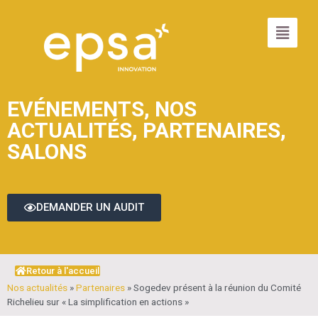
EVÉNEMENTS
,
NOS
ACTUALITÉS
,
PARTENAIRES
,
SALONS
DEMANDER UN AUDIT
Retour à l'accueil
Nos actualités
»
Partenaires
»
Sogedev présent à la réunion du Comité
Richelieu sur « La simplification en actions »