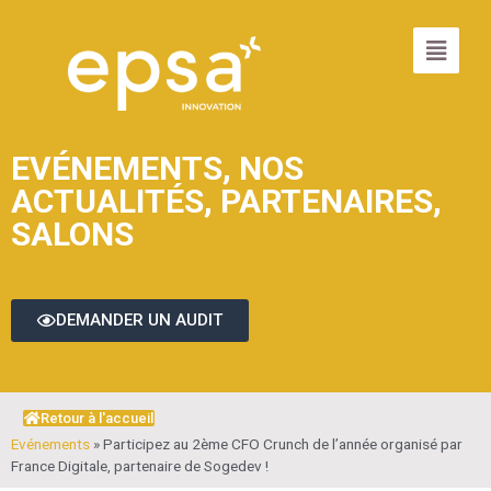
EVÉNEMENTS
,
NOS
ACTUALITÉS
,
PARTENAIRES
,
SALONS
DEMANDER UN AUDIT
Retour à l'accueil
Evénements
»
Participez au 2ème CFO Crunch de l’année organisé par
France Digitale, partenaire de Sogedev !