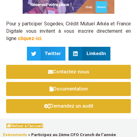
Pour y participer Sogedev, Crédit Mutuel Arkéa et France
Digitale vous invitent à vous inscrire directement en
ligne
cliquez-ici
.
Twitter
LinkedIn
Contactez-nous
Documentation
Demandez un audit
Retour à l'accueil
Evénements
»
Participez au 2ème CFO Crunch de l’année