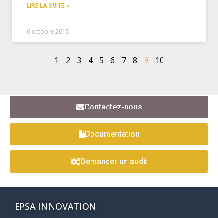
LIRE LA SUITE »
6 octobre 2015
1
2
3
4
5
6
7
8
9
10
Contactez-nous
Documentation
Demander un audit
EPSA INNOVATION