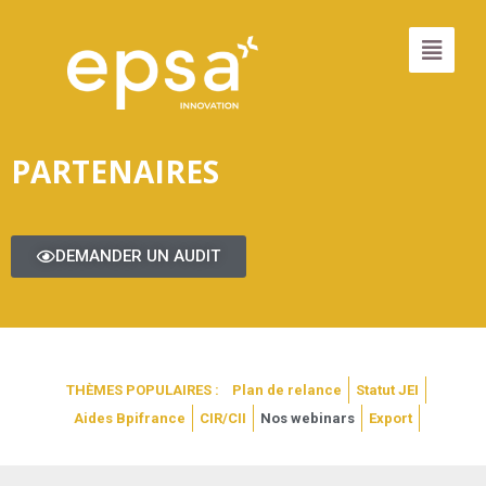
PARTENAIRES
DEMANDER UN AUDIT
THÈMES POPULAIRES :
Plan de relance
Statut JEI
Aides Bpifrance
CIR/CII
Nos webinars
Export