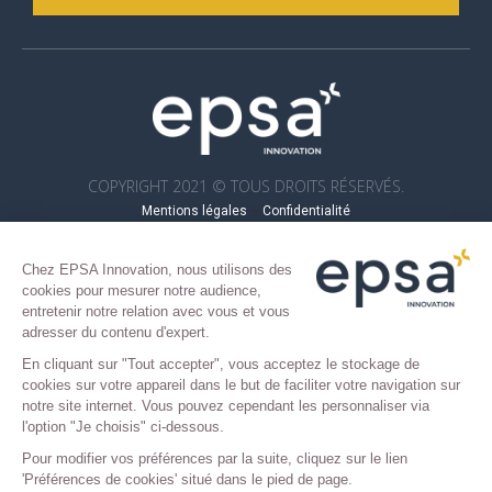
COPYRIGHT 2021 © TOUS DROITS RÉSERVÉS.
Mentions légales
–
Confidentialité
Chez EPSA Innovation, nous utilisons des
cookies pour mesurer notre audience,
entretenir notre relation avec vous et vous
adresser du contenu d'expert.
En cliquant sur "Tout accepter", vous acceptez le stockage de
cookies sur votre appareil dans le but de faciliter votre navigation sur
notre site internet. Vous pouvez cependant les personnaliser via
l'option "Je choisis" ci-dessous.
Pour modifier vos préférences par la suite, cliquez sur le lien
'Préférences de cookies' situé dans le pied de page.