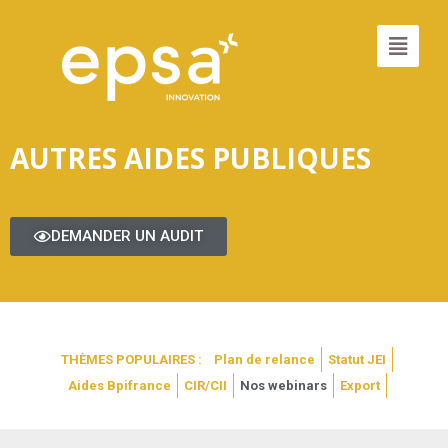
AUTRES AIDES PUBLIQUES
DEMANDER UN AUDIT
THÈMES POPULAIRES :
Plan de relance
Statut JEI
Aides Bpifrance
CIR/CII
Nos webinars
Export