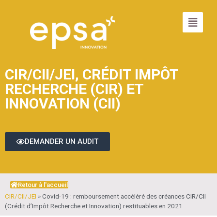
CIR/CII/JEI
,
CRÉDIT IMPÔT
RECHERCHE (CIR) ET
INNOVATION (CII)
DEMANDER UN AUDIT
Retour à l'accueil
CIR/CII/JEI
»
Covid-19 : remboursement accéléré des créances CIR/CII
(Crédit d’Impôt Recherche et Innovation) restituables en 2021