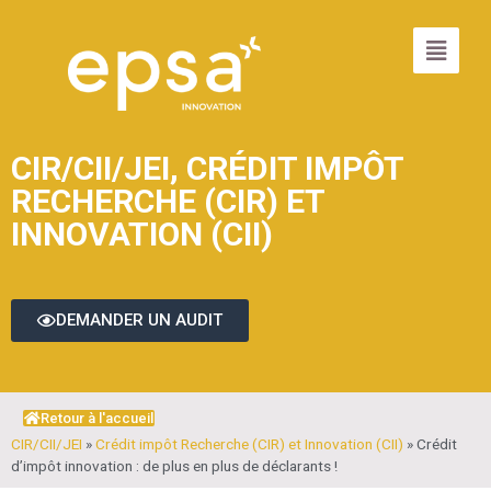
CIR/CII/JEI
,
CRÉDIT IMPÔT
RECHERCHE (CIR) ET
INNOVATION (CII)
DEMANDER UN AUDIT
Retour à l'accueil
CIR/CII/JEI
»
Crédit impôt Recherche (CIR) et Innovation (CII)
»
Crédit
d’impôt innovation : de plus en plus de déclarants !