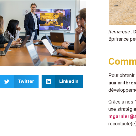
Remarque
:
D
Bpifrance p
Commen
Pour obtenir
Twitter
LinkedIn
aux critère
développemen
Grâce à nos 
une stratégi
mgarnier@
recontacté(e)