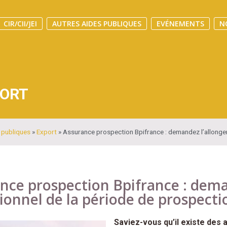
CIR/CII/JEI
AUTRES AIDES PUBLIQUES
EVÉNEMENTS
N
ORT
 publiques
»
Export
»
Assurance prospection Bpifrance : demandez l’allongem
nce prospection Bpifrance : dem
ionnel de la période de prospectio
Saviez-vous qu’il existe des