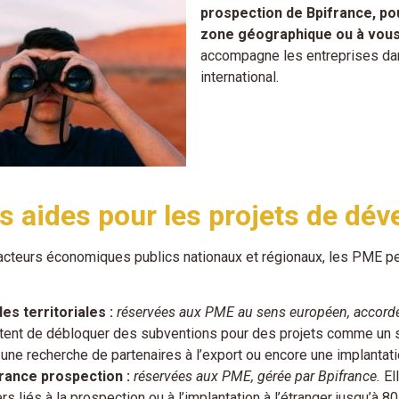
prospection de Bpifrance, po
zone géographique ou à vous
accompagne les entreprises dans
international.
s aides pour les projets de dé
acteurs économiques publics nationaux et régionaux, les PME p
des territoriales :
réservées aux PME au sens européen, accordées
ent de débloquer des subventions pour des projets comme un sal
 une recherche de partenaires à l’export ou encore une implanta
rance prospection :
réservées aux PME, gérée par Bpifrance.
El
ers liés à la prospection ou à l’implantation à l’étranger jusqu’à