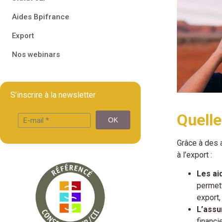
Aides Bpifrance
Export
Nos webinars
S’inscrire à la newsletter
Quelle
Grâce à des 
à l’export :
Les ai
permett
export,
L’assu
financi