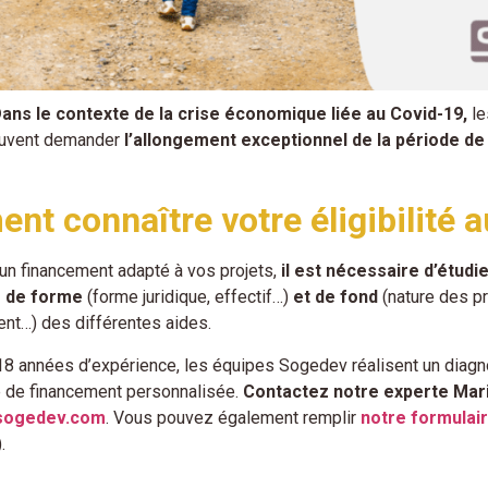
ans le contexte de la crise économique liée au Covid-19,
le
euvent demander
l’allongement exceptionnel de la période d
t connaître votre éligibilité a
 un financement adapté à vos projets,
il est nécessaire d’étudi
s de forme
(forme juridique, effectif…)
et de fond
(nature des pr
t…) des différentes aides.
18 années d’expérience, les équipes Sogedev réalisent un diagnos
e de financement personnalisée.
Contactez notre experte Mari
sogedev.com
. Vous pouvez également remplir
notre formulair
.