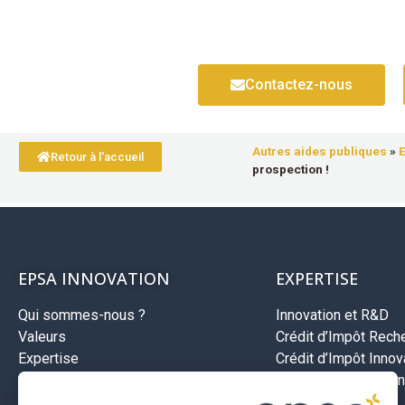
Contactez-nous
Autres aides publiques
»
E
Retour à l'accueil
prospection !
EPSA INNOVATION
EXPERTISE
Qui sommes-nous ?
Innovation et R&D
Valeurs
Crédit d’Impôt Rech
Expertise
Crédit d’Impôt Innova
Méthodologie
Jeune entreprise inn
Recrutement
Aides Bpifrance