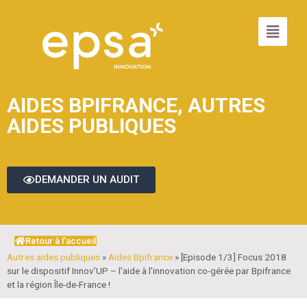
AIDES BPIFRANCE
,
AUTRES
AIDES PUBLIQUES
DEMANDER UN AUDIT
Retour à l'accueil
Autres aides publiques
»
Aides Bpifrance
»
[Episode 1/3] Focus 2018
sur le dispositif Innov’UP – l’aide à l’innovation co-gérée par Bpifrance
et la région Île-de-France !