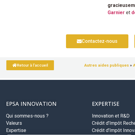
gracieusem
Garnier
et
d
Contactez-nous
Autres aides publiques
»
A
Retour à l'accueil
EPSA INNOVATION
EXPERTISE
Qui sommes-nous ?
Innovation et R&D
Valeurs
Crédit d’Impôt Rech
Expertise
Crédit d’Impôt Innova