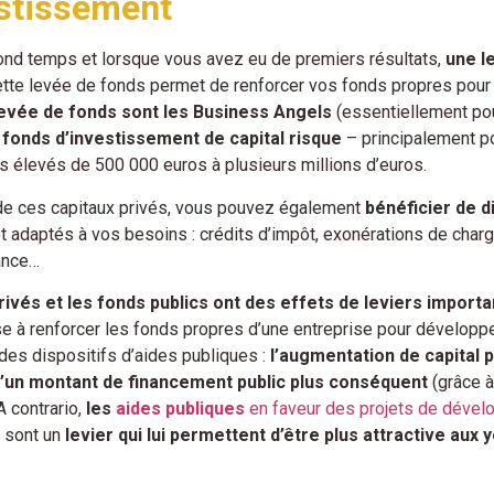
estissement
nd temps et lorsque vous avez eu de premiers résultats,
une l
ette levée de fonds permet de renforcer vos fonds propres pour 
levée de fonds sont les Business Angels
(essentiellement po
s
fonds d’investissement de capital risque
– principalement p
s élevés de 500 000 euros à plusieurs millions d’euros.
 de ces capitaux privés, vous pouvez également
bénéficier de d
et adaptés à vos besoins : crédits d’impôt, exonérations de char
ance…
ivés et les fonds publics ont des effets de leviers importan
se à renforcer les fonds propres d’une entreprise pour développer
 des dispositifs d’aides publiques :
l’augmentation de capital 
d’un montant de financement public plus conséquent
(grâce à
 A contrario,
les
aides publiques
en faveur des projets de déve
s sont un
levier qui lui permettent d’être plus attractive au