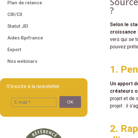
Source
Plan de relance
?
CIR/CII
Selon le st
Statut JEI
croissance 
Aides Bpifrance
vers qui se 
pouvez préte
Export
Nos webinars
1. Pe
Un apport d
S’inscrire à la newsletter
créateurs ou
projet et de 
projet : il s’
2.
Rap