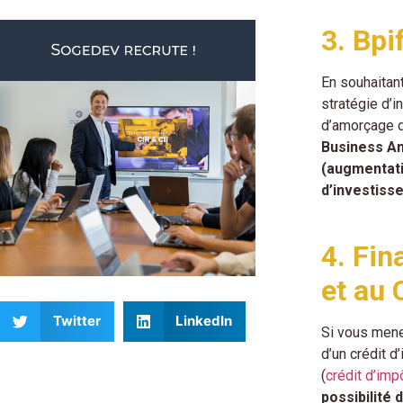
3. Bpi
En souhaitant
stratégie d’i
d’amorçage du
Business An
(augmentati
d’investiss
4. Fin
et au 
Twitter
LinkedIn
Si vous mene
d’un crédit 
(
crédit d’imp
possibilité 