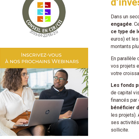
d’inv
Dans un seco
engagée
. C
ce type de 
euros) et le
montants plu
En parallèle
vos projets 
votre croiss
Les fonds pr
de capital vi
financés par
bénéficier 
les projets).
ses activité
sollicite.