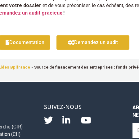
ent votre dossier
et de vous préconiser, le cas échéant, des 
emandez un audit gracieux
!
Documentation
Demandez un audit
ides Bpifrance
»
Source de financement des entreprises : fonds privé
SUIVEZ-NOUS
AB
NE
erche (CIR)
tion (CII)