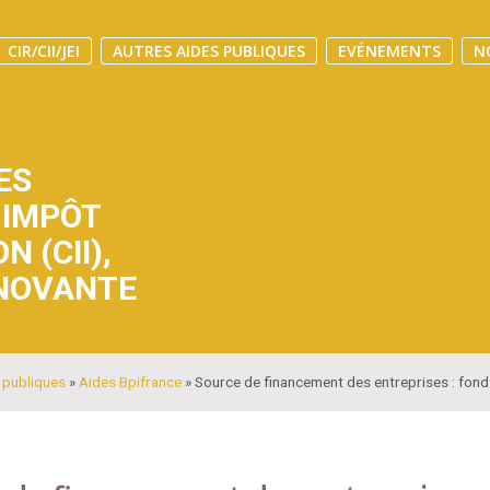
CIR/CII/JEI
AUTRES AIDES PUBLIQUES
EVÉNEMENTS
N
ES
 IMPÔT
N (CII)
,
NNOVANTE
 publiques
»
Aides Bpifrance
»
Source de financement des entreprises : fonds