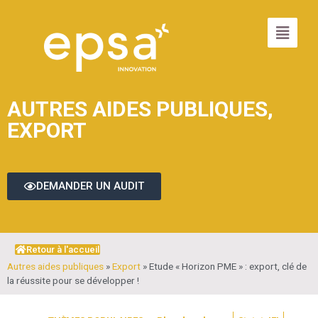
AUTRES AIDES PUBLIQUES
,
EXPORT
DEMANDER UN AUDIT
Retour à l'accueil
Autres aides publiques
»
Export
»
Etude « Horizon PME » : export, clé de
la réussite pour se développer !