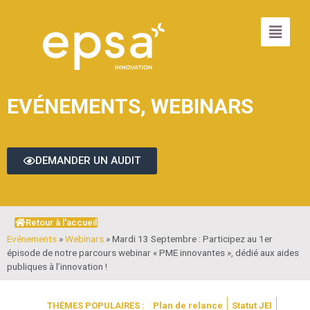
EVÉNEMENTS
,
WEBINARS
DEMANDER UN AUDIT
Retour à l'accueil
Evénements
»
Webinars
»
Mardi 13 Septembre : Participez au 1er
épisode de notre parcours webinar « PME innovantes », dédié aux aides
publiques à l’innovation !
THÈMES POPULAIRES :
Plan de relance
Statut JEI