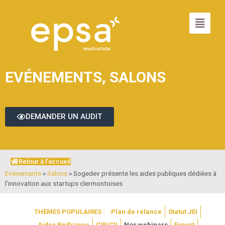
EVÉNEMENTS
,
SALONS
DEMANDER UN AUDIT
Retour à l'accueil
Evénements
»
Salons
»
Sogedev présente les aides publiques dédiées à
l’innovation aux startups clermontoises
THÈMES POPULAIRES :
Plan de relance
Statut JEI
Aides Bpifrance
CIR/CII
Nos webinars
Export