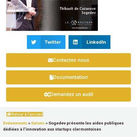
Twitter
LinkedIn
Contactez-nous
Documentation
Demandez un audit
Retour à l'accueil
Evénements
»
Salons
»
Sogedev présente les aides publiques
dédiées à l’innovation aux startups clermontoises