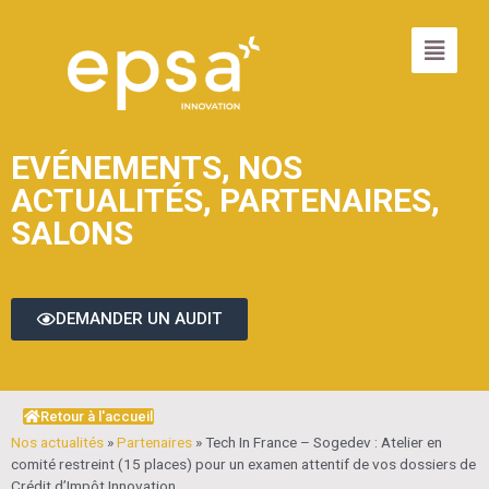
EVÉNEMENTS
,
NOS
ACTUALITÉS
,
PARTENAIRES
,
SALONS
DEMANDER UN AUDIT
Retour à l'accueil
Nos actualités
»
Partenaires
»
Tech In France – Sogedev : Atelier en
comité restreint (15 places) pour un examen attentif de vos dossiers de
Crédit d’Impôt Innovation