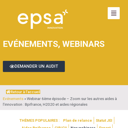
EVÉNEMENTS
,
WEBINARS
DEMANDER UN AUDIT
Retour à l'accueil
Evénements
»
Webinar 6ème épisode – Zoom sur les autres aides à
l’innovation : Bpifrance, H2020 et aides régionales
THÈMES POPULAIRES :
Plan de relance
Statut JEI
Aides Bpifrance
CIR/CII
Nos webinars
Export