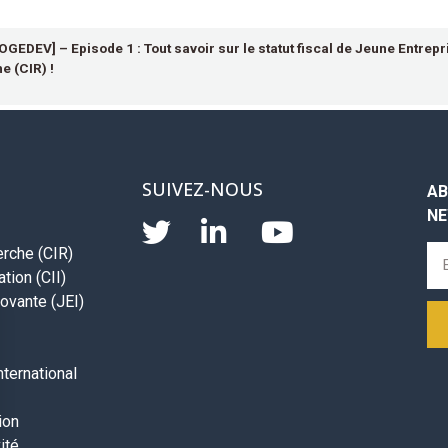
GEDEV] – Episode 1 : Tout savoir sur le statut fiscal de Jeune Entrepr
e (CIR) !
SUIVEZ-NOUS
AB
NE
erche (CIR)
tion (CII)
ovante (JEI)
ternational
ion
ité