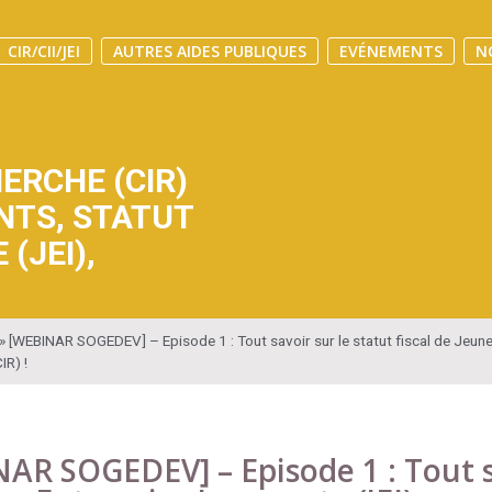
CIR/CII/JEI
AUTRES AIDES PUBLIQUES
EVÉNEMENTS
N
ERCHE (CIR)
NTS
,
STATUT
(JEI)
,
»
[WEBINAR SOGEDEV] – Episode 1 : Tout savoir sur le statut fiscal de Jeune 
IR) !
AR SOGEDEV] – Episode 1 : Tout sav