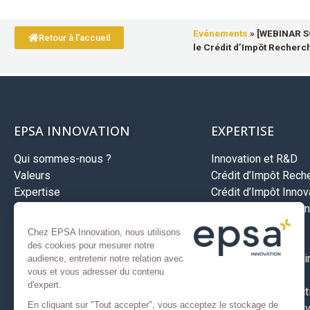
Evénements
»
[WEBINAR SO
Retour à l'accueil
le Crédit d’Impôt Recherch
EPSA INNOVATION
EXPERTISE
Qui sommes-nous ?
Innovation et R&D
Valeurs
Crédit d’Impôt Rech
Expertise
Crédit d’Impôt Innova
Méthodologie
Jeune entreprise inn
Recrutement
Aides Bpifrance
Chez EPSA Innovation, nous utilisons
Investissements
des cookies pour mesurer notre
Développement à l’in
audience, entretenir notre relation avec
vous et vous adresser du contenu
Aides territoriales
d'expert.
Assurance prospect
En cliquant sur "Tout accepter", vous acceptez le stockage de
Nos secteurs d’activ