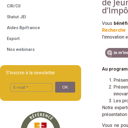
de Jeu
CIR/CII
d’Impô
Statut JEI
Vous
bénéf
Aides Bpifrance
Recherche 
l’innovation 
Export
Nos webinars
Au programm
S’inscrire à la newsletter
Présent
Présent
innovan
Les pro
Notre expert
présentation 
Vous ne pouv