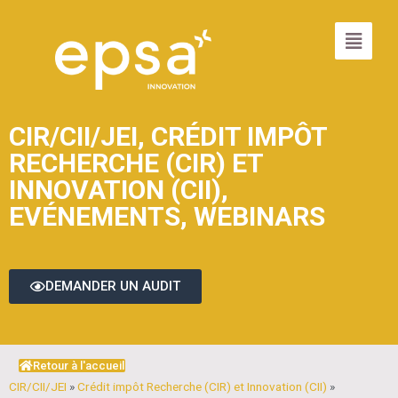
CIR/CII/JEI
,
CRÉDIT IMPÔT
RECHERCHE (CIR) ET
INNOVATION (CII)
,
EVÉNEMENTS
,
WEBINARS
DEMANDER UN AUDIT
Retour à l'accueil
CIR/CII/JEI
»
Crédit impôt Recherche (CIR) et Innovation (CII)
»