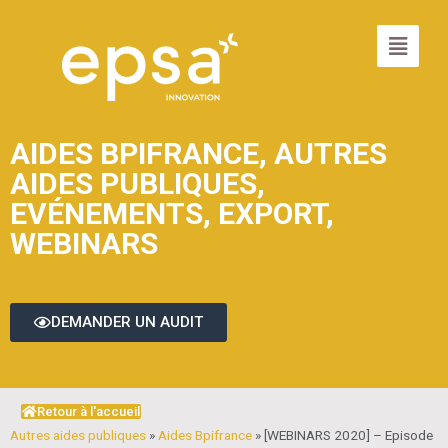
AIDES BPIFRANCE
,
AUTRES
AIDES PUBLIQUES
,
EVÉNEMENTS
,
EXPORT
,
WEBINARS
DEMANDER UN AUDIT
Retour à l'accueil
Autres aides publiques
»
Aides Bpifrance
»
[WEBINARS 2020] – Episode