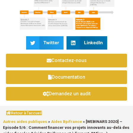
Twitter
LinkedIn
Contactez-nous
Documentation
Demandez un audit
Retour à l'accueil
Autres aides publiques
»
Aides Bpifrance
»
[WEBINARS 2020] –
Episode 5/6 : Comment financer vos projets innovants au-delà des