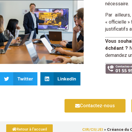
nécessaire.
Par ailleur
« officielle 
justificatifs
Vous souhai
échéant ?
N
demandez u
Twitter
LinkedIn
Contactez-nous
CIR/CII/JEI
»
Créance du Cr
Retour à l'accueil