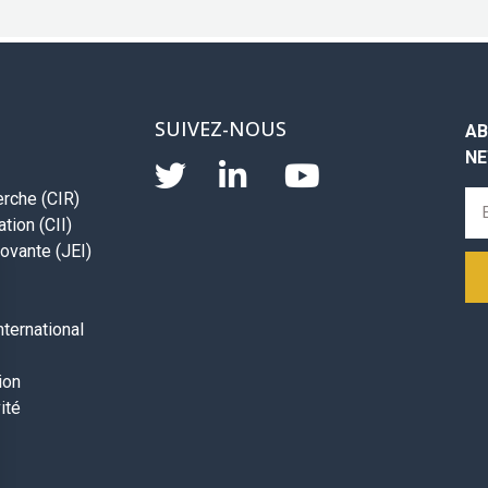
SUIVEZ-NOUS
AB
NE
erche (CIR)
tion (CII)
ovante (JEI)
ternational
ion
ité