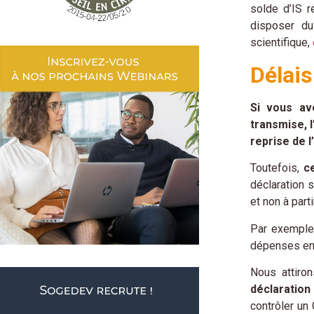
solde d’IS r
disposer du
scientifique,
Délais
Si vous av
transmise, l
reprise de l
Toutefois,
c
déclaration s
et non à par
Par exemple,
dépenses eng
Nous attiron
déclaration
contrôler un