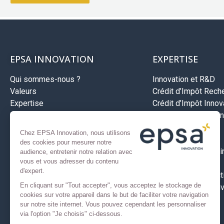
EPSA INNOVATION
EXPERTISE
Qui sommes-nous ?
Innovation et R&D
Valeurs
Crédit d’Impôt Rech
Expertise
Crédit d’Impôt Innova
Méthodologie
Jeune entreprise inn
Recrutement
Aides Bpifrance
Chez EPSA Innovation, nous utilisons
Investissements
des cookies pour mesurer notre
Développement à l’in
audience, entretenir notre relation avec
vous et vous adresser du contenu
Aides territoriales
d'expert.
Assurance prospect
En cliquant sur "Tout accepter", vous acceptez le stockage de
Nos secteurs d’activ
cookies sur votre appareil dans le but de faciliter votre navigation
sur notre site internet. Vous pouvez cependant les personnaliser
via l'option "Je choisis" ci-dessous.