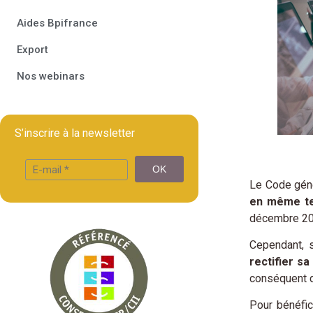
Aides Bpifrance
Export
Nos webinars
S’inscrire à la newsletter
Le Code gén
en même tem
décembre 201
Cependant, 
rectifier sa
conséquent d
Pour bénéfic