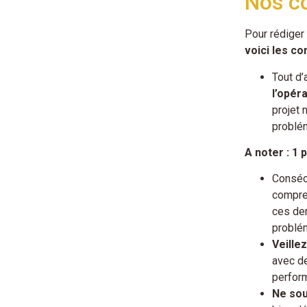
Nos co
Pour rédiger 
voici les co
Tout d’
l’opér
projet 
problém
A noter : 1 
Consécu
compre
ces der
problé
Veille
avec de
perform
Ne sou