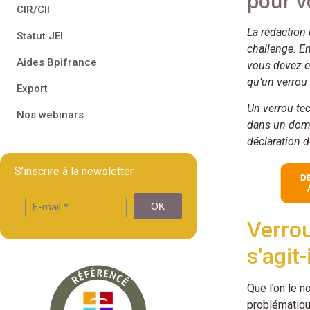
pour v
CIR/CII
La rédaction 
Statut JEI
challenge. En
Aides Bpifrance
vous devez ex
qu’un verrou
Export
Un verrou te
Nos webinars
dans un doma
déclaration d
S’inscrire à la newsletter
Verrou
s’agit-
Que l’on le 
problématiqu