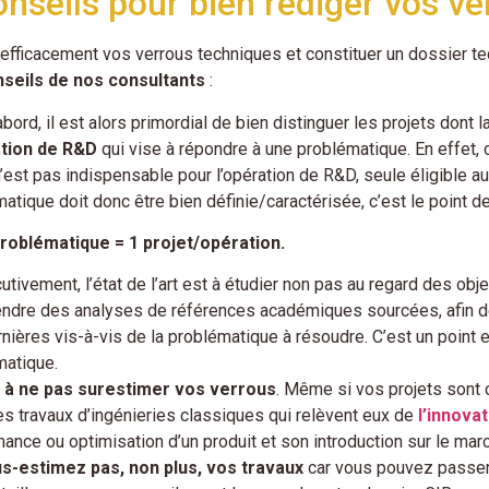
nseils pour bien rédiger vos v
efficacement vos verrous techniques et constituer un dossier tech
nseils de nos consultants
:
abord, il est alors primordial de bien distinguer les projets dont la
ation de R&D
qui vise à répondre à une problématique. En effet, 
n’est pas indispensable pour l’opération de R&D, seule éligible a
atique doit donc être bien définie/caractérisée, c’est le point d
problématique = 1 projet/opération.
tivement, l’état de l’art est à étudier non pas au regard des obje
ndre des analyses de références académiques sourcées, afin de
nières vis-à-vis de la problématique à résoudre. C’est un point ess
matique.
z à ne pas surestimer vos verrous
. Même si vos projets sont
s travaux d’ingénieries classiques qui relèvent eux de
l’innovat
ance ou optimisation d’un produit et son introduction sur le mar
s-estimez pas, non plus, vos travaux
car vous pouvez passer à