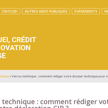
CIR/CII/JEI
AUTRES AIDES PUBLIQUES
EVÉNEMENTS
N
JEI
,
CRÉDIT
NOVATION
SE
ertises
»
Verrou technique : comment rédiger votre dossier technique pour vo
 technique : comment rédiger vot