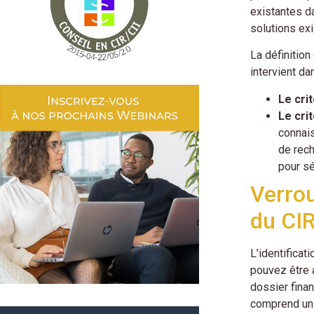
existantes d
solutions ex
La définition
intervient da
Le cri
Le cri
connais
de rech
pour sé
Verrou
du CI
L’identificat
pouvez être a
dossier fina
comprend un 