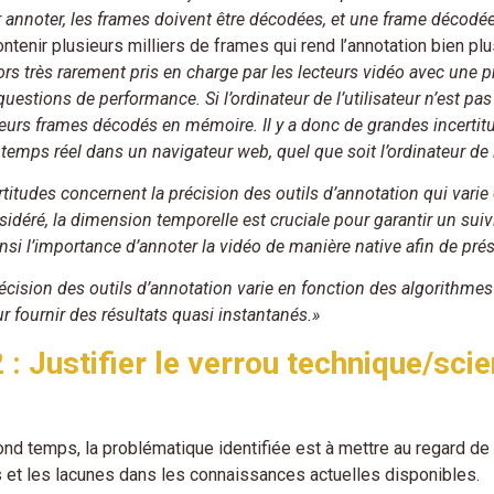
ur annoter, les frames doivent être décodées, et une frame décodé
ntenir plusieurs milliers de frames qui rend l’annotation bien pl
ors très rarement pris en charge par les lecteurs vidéo avec une pr
uestions de performance. Si l’ordinateur de l’utilisateur n’est pas
eurs frames décodés en mémoire. Il y a donc de grandes incertitu
emps réel dans un navigateur web, quel que soit l’ordinateur de l’
rtitudes concernent la précision des outils d’annotation qui varie
idéré, la dimension temporelle est cruciale pour garantir un suivi
nsi l’importance d’annoter la vidéo de manière native afin de pré
récision des outils d’annotation varie en fonction des algorithmes u
r fournir des résultats quasi instantanés.»
 : Justifier le verrou technique/scie
d temps, la problématique identifiée est à mettre au regard de l
s et les lacunes dans les connaissances actuelles disponibles.