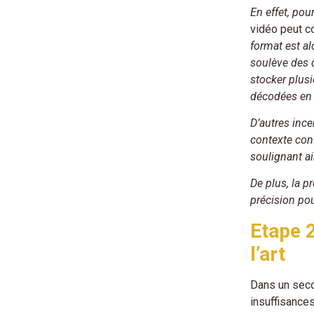
En effet, po
vidéo peut co
format est al
soulève des q
stocker plusi
décodées en t
D’autres ince
contexte cons
soulignant ai
De plus, la p
précision pou
Etape 2
l’art
Dans un secon
insuffisance