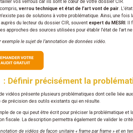
tailler vos verrous car ils sont le cœur de votre dossier CIR.
 compris,
verrou technique et état de l’art vont de pair
. L’éta
 n’existe pas de solutions à votre problématique. Ainsi, une fois l
er auprès du lecteur du dossier CIR, souvent
expert du MESRI
. I
les approches des sources utilisées pour établir l’état de l’art n
 exemple le sujet de l’annotation de données vidéo.
 : Définir précisément la problémat
 de vidéos présente plusieurs problématiques dont celle liée au
 de précision des outils existants qui en résulte.
ple de ce qui peut être écrit pour préciser la problématique et l
ion fiscale. La description permettra également de valider le critèr
nnotation de vidéos de façon unitaire « frame par frame » et en t