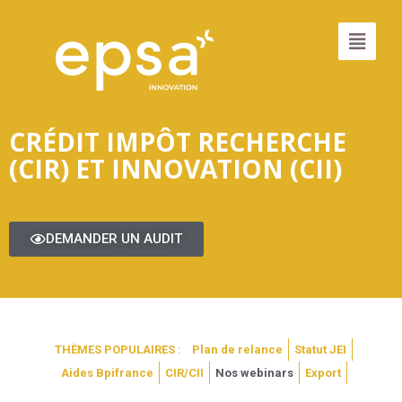
CRÉDIT IMPÔT RECHERCHE
(CIR) ET INNOVATION (CII)
DEMANDER UN AUDIT
THÈMES POPULAIRES :
Plan de relance
Statut JEI
Aides Bpifrance
CIR/CII
Nos webinars
Export